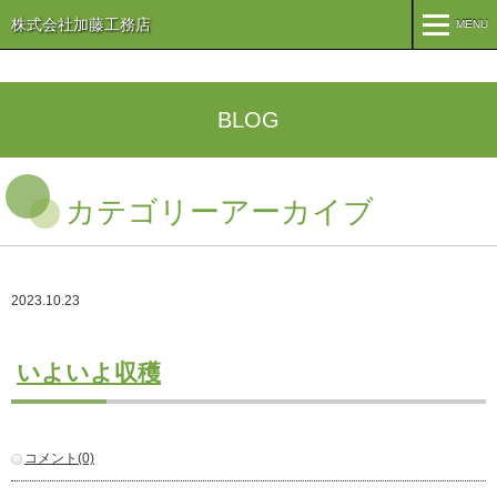
株式会社加藤工務店
MENU
MENU
TOP
BLOG
企業情報
カテゴリーアーカイブ
コンセプト
会社概要
組織
オリーブ事業
2023.10.23
事業案内
まちづくり
注文住宅
いよいよ収穫
商業・事業施設
医療・福祉施設・幼稚園
施工実績
コメント(0)
公共施設
PFI事業