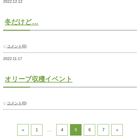
2022.12.12
注文住宅
商業・事業施設
冬だけど…
医療・福祉施設・幼稚園
採用情報
コメント(0)
代表メッセージ
先輩たちの声
2022.11.17
募集要項
SDGs
オリーブ収穫イベント
BLOG
不動産情報
コメント(0)
«
1
…
4
5
6
7
»