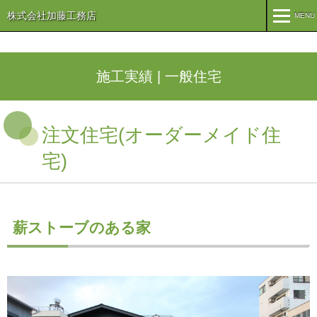
株式会社加藤工務店
MENU
MENU
TOP
施工実績 | 一般住宅
企業情報
注文住宅(オーダーメイド住
コンセプト
会社概要
宅)
組織
オリーブ事業
事業案内
まちづくり
注文住宅
薪ストーブのある家
商業・事業施設
医療・福祉施設・幼稚園
施工実績
公共施設
PFI事業