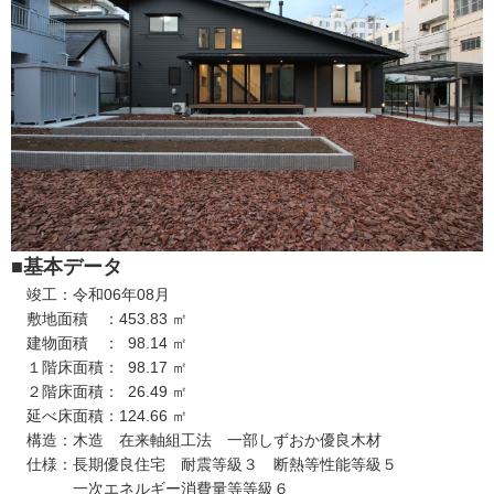
注文住宅
商業・事業施設
医療・福祉施設・幼稚園
採用情報
代表メッセージ
先輩たちの声
募集要項
SDGs
■基本データ
竣工：令和06年08月
BLOG
敷地面積 ：453.83 ㎡
建物面積 ： 98.14 ㎡
不動産情報
１階床面積： 98.17 ㎡
２階床面積： 26.49 ㎡
延べ床面積：124.66 ㎡
構造：木造 在来軸組工法 一部しずおか優良木材
仕様：長期優良住宅 耐震等級３ 断熱等性能等級５
一次エネルギー消費量等等級６