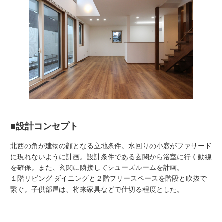
■設計コンセプト
北西の角が建物の顔となる立地条件。水回りの小窓がファサード
に現れないように計画。設計条件である玄関から浴室に行く動線
を確保。また、玄関に隣接してシューズルームを計画。
１階リビング ダイニングと２階フリースペースを階段と吹抜で
繋ぐ。子供部屋は、将来家具などで仕切る程度とした。