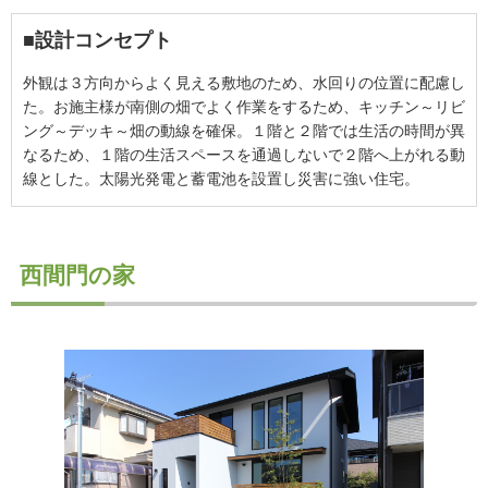
■設計コンセプト
外観は３方向からよく見える敷地のため、水回りの位置に配慮し
た。お施主様が南側の畑でよく作業をするため、キッチン～リビ
ング～デッキ～畑の動線を確保。１階と２階では生活の時間が異
なるため、１階の生活スペースを通過しないで２階へ上がれる動
線とした。太陽光発電と蓄電池を設置し災害に強い住宅。
西間門の家