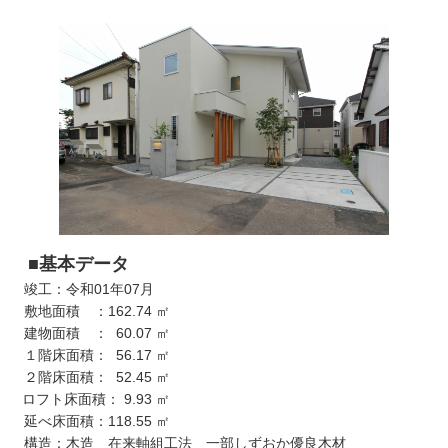
■基本データ
竣工：令和01年07月
敷地面積 ：162.74 ㎡
建物面積 ： 60.07 ㎡
１階床面積： 56.17 ㎡
２階床面積： 52.45 ㎡
ロフト床面積： 9.93 ㎡
延べ床面積：118.55 ㎡
構造：木造 在来軸組工法 一部しずおか優良木材