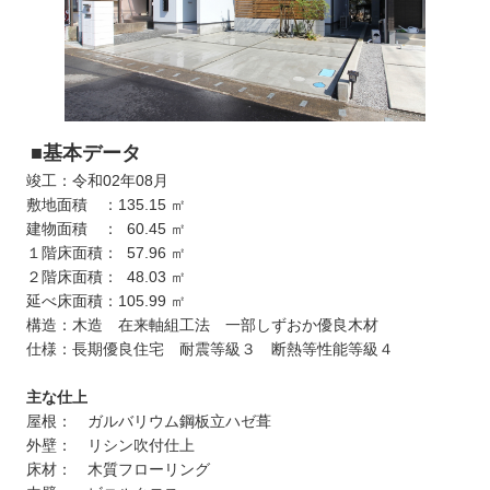
■基本データ
竣工：令和02年08月
敷地面積 ：135.15 ㎡
建物面積 ： 60.45 ㎡
１階床面積： 57.96 ㎡
２階床面積： 48.03 ㎡
延べ床面積：105.99 ㎡
構造：木造 在来軸組工法 一部しずおか優良木材
仕様：長期優良住宅 耐震等級３ 断熱等性能等級４
主な仕上
屋根： ガルバリウム鋼板立ハゼ葺
外壁： リシン吹付仕上
床材： 木質フローリング