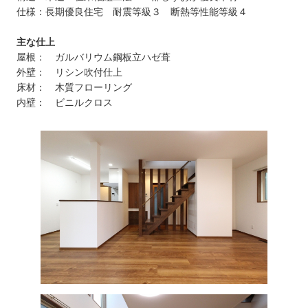
仕様：長期優良住宅 耐震等級３ 断熱等性能等級４
主な仕上
屋根： ガルバリウム鋼板立ハゼ葺
外壁： リシン吹付仕上
床材： 木質フローリング
内壁： ビニルクロス