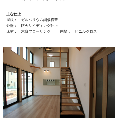
主な仕上
屋根： ガルバリウム鋼板横葺
外壁： 防火サイディング仕上
床材： 木質フローリング 内壁： ビニルクロス