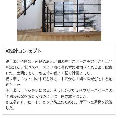
■設計コンセプト
親世帯と子世帯、南側の庭と北側の駐車スペースを繋ぐ通り土間
を設けた。北側スペースより雨に濡れずに建物へ入れるよう配慮
した。土間により、各世帯を程よく繋ぐ計画とした。
親世帯はペット用の中庭を設け、中庭から土間へ採光がとれる配
置とした。
子世帯は、キッチンに居ながらリビングや２階フリースペースの
子供の気配を感じられるように一体の空間にした。
各世帯とも、ヒートショック防止のために、床下へ空調機を設置
した。