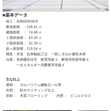
■基本データ
竣工：令和05年08月
敷地面積 ：226.81 ㎡
建物面積 ： 74.68 ㎡
１階床面積： 63.25 ㎡
２階床面積： 52.29 ㎡
延べ床面積：115.54 ㎡
構造：木造 在来軸組工法 一部しずおか優良木材
仕様：長期優良住宅 耐震等級３ 断熱等性能等級５
一次エネルギー消費量等等級６
主な仕上
屋根： ガルバリウム鋼板立ハゼ葺
外壁： 防火サイディング仕上
床材： 木質フローリング 内壁： ビニルクロス