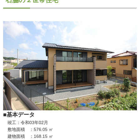
■基本データ
竣工：令和03年02月
敷地面積 ：576.05 ㎡
建物面積 ：168.15 ㎡