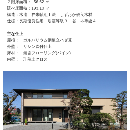
２階床面積： 56.62 ㎡
延べ床面積：193.10 ㎡
構造：木造 在来軸組工法 しずおか優良木材
仕様：長期優良住宅 耐震等級３ 省エネ等級４
主な仕上
屋根： ガルバリウム鋼板立ハゼ葺
外壁： リシン吹付仕上
床材： 無垢フローリング(パイン)
内壁： 珪藻土クロス