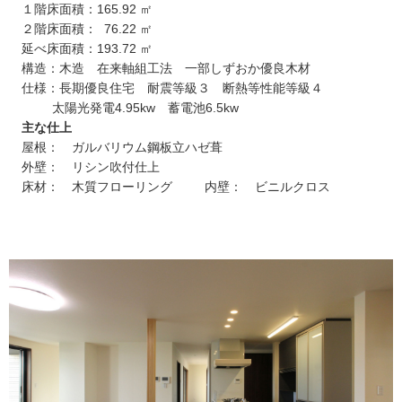
１階床面積：165.92 ㎡
２階床面積： 76.22 ㎡
延べ床面積：193.72 ㎡
構造：木造 在来軸組工法 一部しずおか優良木材
仕様：長期優良住宅 耐震等級３ 断熱等性能等級４
太陽光発電4.95kw 蓄電池6.5kw
主な仕上
屋根： ガルバリウム鋼板立ハゼ葺
外壁： リシン吹付仕上
床材： 木質フローリング 内壁： ビニルクロス