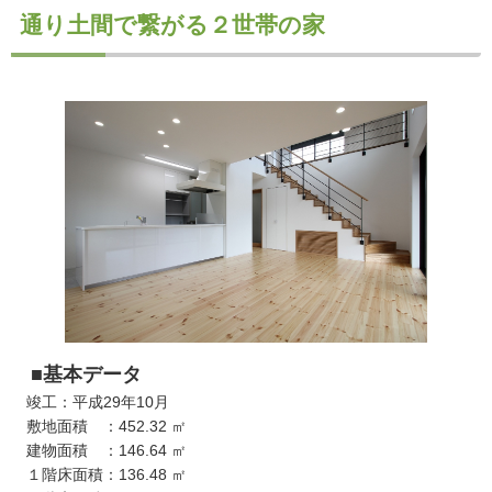
通り土間で繋がる２世帯の家
■基本データ
竣工：平成29年10月
敷地面積 ：452.32 ㎡
建物面積 ：146.64 ㎡
１階床面積：136.48 ㎡