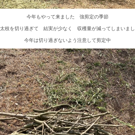
今年もやって来ました 強剪定の季節
太枝を切り過ぎて 結実が少なく 収穫量が減ってしまいまし
今年は切り過ぎないよう注意して剪定中