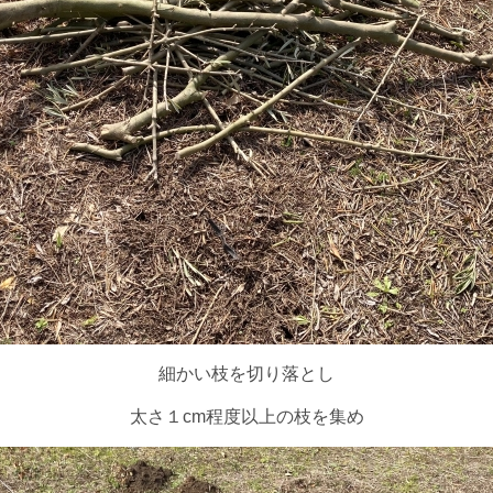
細かい枝を切り落とし
太さ１cm程度以上の枝を集め