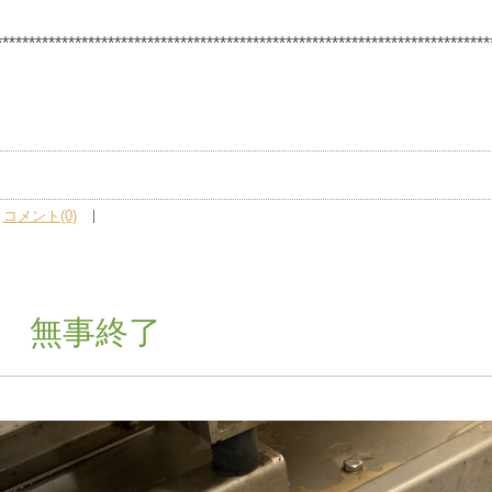
***************************************************************************
コメント(0)
 無事終了