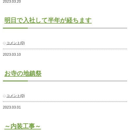
2023.03.20
注文住宅
商業・事業施設
明日で入社して半年が経ちます
医療・福祉施設・幼稚園
採用情報
コメント(0)
代表メッセージ
先輩たちの声
2023.03.10
募集要項
SDGs
お寺の地鎮祭
BLOG
不動産情報
コメント(0)
2023.03.01
～内装工事～