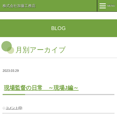
株式会社加藤工務店
MENU
MENU
TOP
BLOG
企業情報
月別アーカイブ
コンセプト
会社概要
組織
オリーブ事業
2023.03.29
事業案内
まちづくり
注文住宅
現場監督の日常 ～現場J編～
商業・事業施設
医療・福祉施設・幼稚園
施工実績
コメント(0)
公共施設
PFI事業