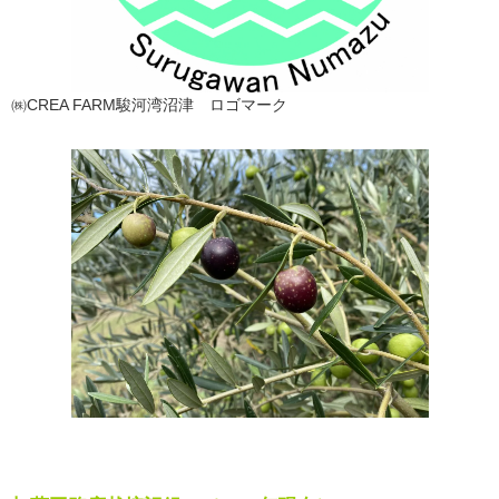
㈱CREA FARM駿河湾沼津 ロゴマーク