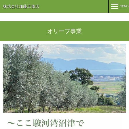
株式会社加藤工務店
MENU
MENU
TOP
オリーブ事業
企業情報
コンセプト
会社概要
組織
オリーブ事業
事業案内
まちづくり
注文住宅
商業・事業施設
医療・福祉施設・幼稚園
施工実績
公共施設
PFI事業