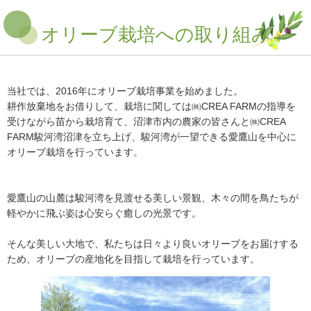
オリーブ栽培への取り組み
当社では、2016年にオリーブ栽培事業を始めました。
耕作放棄地をお借りして、栽培に関しては㈱CREA FARMの指導を
受けながら苗から栽培育て、沼津市内の農家の皆さんと㈱CREA
FARM駿河湾沼津を立ち上げ、駿河湾が一望できる愛鷹山を中心に
オリーブ栽培を行っています。
愛鷹山の山麓は駿河湾を見渡せる美しい景観、木々の間を鳥たちが
軽やかに飛ぶ姿は心安らぐ癒しの光景です。
そんな美しい大地で、私たちは日々より良いオリーブをお届けする
ため、オリーブの産地化を目指して栽培を行っています。