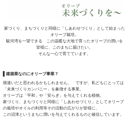
注文住宅
商業・事業施設
医療・福祉施設・幼稚園
家づくり、まちづくりと同様に「しあわせづくり」として始まった
採用情報
オリーブ栽培。
駿河湾を一望できる この温暖な大地で育ったオリーブの潤いを
代表メッセージ
先輩たちの声
皆様に、このまちに届けたい。
そんな一心で育てています。
募集要項
SDGs
建築業なのにオリーブ事業？
BLOG
畑違いだと思われるかもしれません。 ですが、私どもにとっては
「未来づくりカンパニー」を象徴する事業。
不動産情報
オリーブは「平和」や「安らぎ」を与えてくれる植物。
家づくり、まちづくりと同様に「しあわせづくり」としてオリーブ
の栽培やオイルの利用等その活動の広がりが皆様に、
この沼津というまちに潤いを与えてくれるものと確信しています。