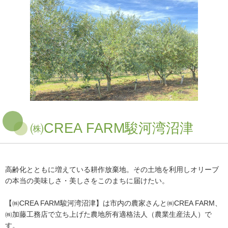
㈱CREA FARM駿河湾沼津
高齢化とともに増えている耕作放棄地。その土地を利用しオリーブ
の本当の美味しさ・美しさをこのまちに届けたい。
【㈱CREA FARM駿河湾沼津】は市内の農家さんと㈱CREA FARM、
㈱加藤工務店で立ち上げた農地所有適格法人（農業生産法人）で
す。