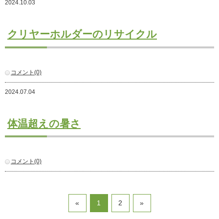
2024.10.03
注文住宅
商業・事業施設
クリヤーホルダーのリサイクル
医療・福祉施設・幼稚園
採用情報
コメント(0)
代表メッセージ
先輩たちの声
2024.07.04
募集要項
SDGs
体温超えの暑さ
BLOG
不動産情報
コメント(0)
«
1
2
»