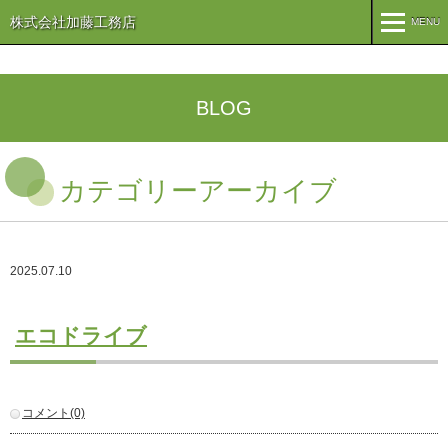
株式会社加藤工務店
MENU
MENU
TOP
BLOG
企業情報
カテゴリーアーカイブ
コンセプト
会社概要
組織
オリーブ事業
2025.07.10
事業案内
まちづくり
注文住宅
エコドライブ
商業・事業施設
医療・福祉施設・幼稚園
施工実績
コメント(0)
公共施設
PFI事業