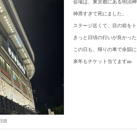
会場は、東京都にある明治神
神席すぎて死にました。
ステージ近くて、目の前をト
きっと日頃の行いが良かった
この日も、帰りの車で余韻に浸
来年もチケット当てます🎫
2日目