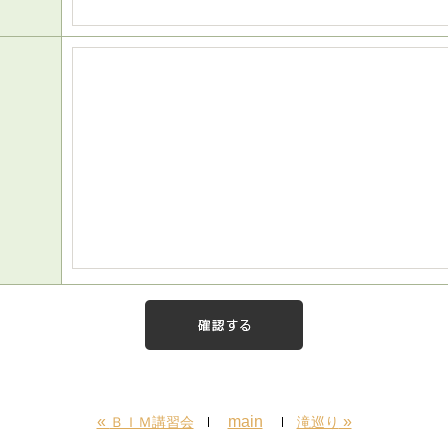
«
main
»
ＢＩＭ講習会
滝巡り