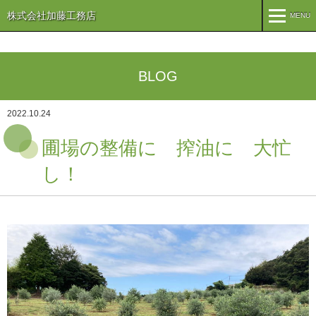
株式会社加藤工務店
MENU
MENU
TOP
BLOG
企業情報
2022.10.24
コンセプト
会社概要
圃場の整備に 搾油に 大忙
組織
オリーブ事業
し！
事業案内
まちづくり
注文住宅
商業・事業施設
医療・福祉施設・幼稚園
施工実績
公共施設
PFI事業