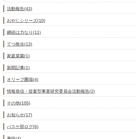
活動報告(43)
おやじシリーズ(10)
継続は力なり(11)
てつ散歩(13)
家庭菜園(1)
新聞記事(1)
オリーブ圃場(4)
情報発信・提案型事業研究委員会活動報告(2)
その他(105)
お知らせ(17)
バスケ部ログ(6)
趣味(4)