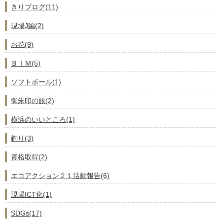
きりブログ(11)
現場J編(2)
お花(9)
ＢＩＭ(5)
ソフトボール(1)
御朱印の旅(2)
横浜のいいところ(1)
釣り(3)
資格取得(2)
エコアクション２１活動報告(6)
現場ICT化(1)
SDGs(17)