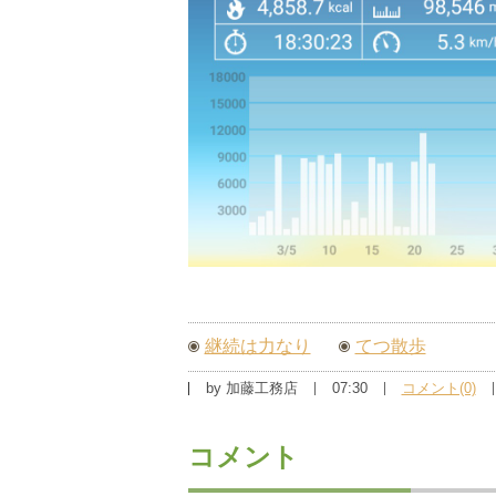
継続は力なり
てつ散歩
by
加藤工務店
07:30
コメント(0)
コメント