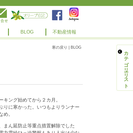
BLOG
不動産情報
寒の戻り | BLOG
カテゴリーリスト
ーキング始めてから２カ月。
ぶりに寒かった。いつもよりランナー
なめ。
、まん延防止等重点措置解除でした
電力需給ひっ迫警報もあり人出は少な