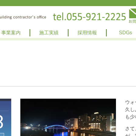
事業案内
施工実績
採用情報
SDGs
ウォ
久し
も少
さて
が、