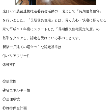
注文住宅
商業・事業施設
先日7/23農築連携推進委員会活動の一環として『長期優良住宅』
医療・福祉施設・幼稚園
を行いました。『長期優良住宅』とは、長く安心・快適に暮らせる
採用情報
家で平成２１年度にスタートした『長期優良住宅認定制度』の
基準をクリアし、認定を受けている家のことです。
代表メッセージ
先輩たちの声
新築一戸建ての場合の主な認定基準は
募集要項
①バリアフリー性
SDGs
②可変性
BLOG
不動産情報
③耐震性
④省エネルギー性
⑤居住環境
⑥維持保全計画