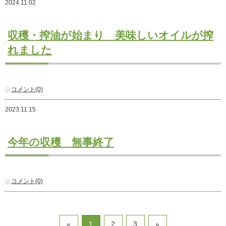
2024.11.02
注文住宅
商業・事業施設
収穫・搾油が始まり 美味しいオイルが搾
医療・福祉施設・幼稚園
れました
採用情報
代表メッセージ
先輩たちの声
コメント(0)
募集要項
2023.11.15
SDGs
今年の収穫 無事終了
BLOG
不動産情報
コメント(0)
«
1
2
3
»