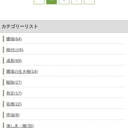
カテゴリーリスト
圃場(64)
植付け(6)
成長(69)
圃場の生き物(14)
駆除(27)
剪定(17)
収穫(22)
搾油(8)
挿し木・種(35)