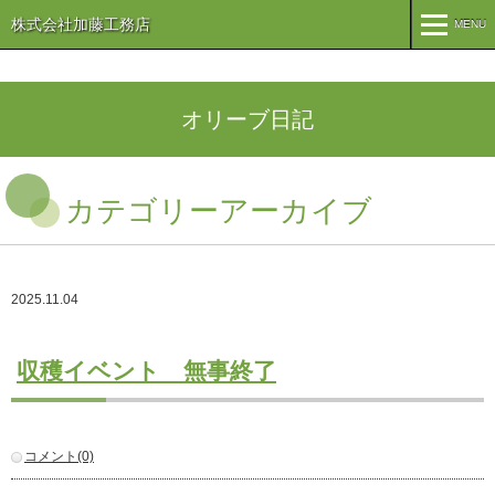
株式会社加藤工務店
MENU
MENU
TOP
オリーブ日記
企業情報
カテゴリーアーカイブ
コンセプト
会社概要
組織
オリーブ事業
2025.11.04
事業案内
まちづくり
注文住宅
収穫イベント 無事終了
商業・事業施設
医療・福祉施設・幼稚園
施工実績
コメント(0)
公共施設
PFI事業