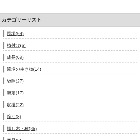
カテゴリーリスト
圃場(64)
植付け(6)
成長(69)
圃場の生き物(14)
駆除(27)
剪定(17)
収穫(22)
搾油(8)
挿し木・種(35)