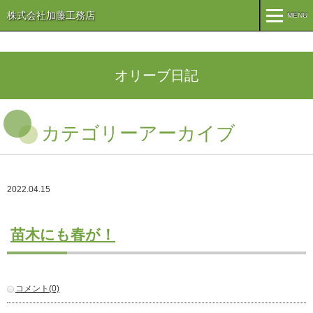
株式会社加藤工務店
MENU
MENU
TOP
オリーブ日記
企業情報
カテゴリーアーカイブ
コンセプト
会社概要
組織
オリーブ事業
2022.04.15
事業案内
まちづくり
注文住宅
苗木にも春が！
商業・事業施設
医療・福祉施設・幼稚園
施工実績
コメント(0)
公共施設
PFI事業