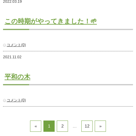
2022.03.19
注文住宅
商業・事業施設
この時期がやってきました！🌱
医療・福祉施設・幼稚園
採用情報
コメント(0)
代表メッセージ
先輩たちの声
2021.11.02
募集要項
SDGs
平和の木
BLOG
不動産情報
コメント(0)
«
1
2
…
12
»