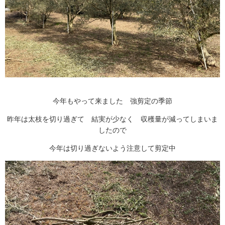
注文住宅
商業・事業施設
医療・福祉施設・幼稚園
採用情報
代表メッセージ
先輩たちの声
募集要項
今年もやって来ました 強剪定の季節
SDGs
昨年は太枝を切り過ぎて 結実が少なく 収穫量が減ってしまいま
したので
BLOG
今年は切り過ぎないよう注意して剪定中
不動産情報