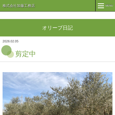
株式会社加藤工務店
MENU
MENU
TOP
オリーブ日記
企業情報
2026.02.05
コンセプト
会社概要
剪定中
組織
オリーブ事業
事業案内
まちづくり
注文住宅
商業・事業施設
医療・福祉施設・幼稚園
施工実績
公共施設
PFI事業