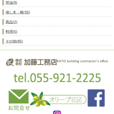
搾油(8)
挿し木・種(35)
商品(2)
料理(5)
その他(85)