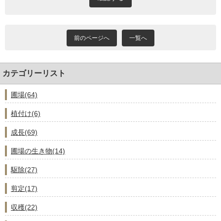
前のページへ
一覧へ
カテゴリーリスト
圃場(64)
植付け(6)
成長(69)
圃場の生き物(14)
駆除(27)
剪定(17)
収穫(22)